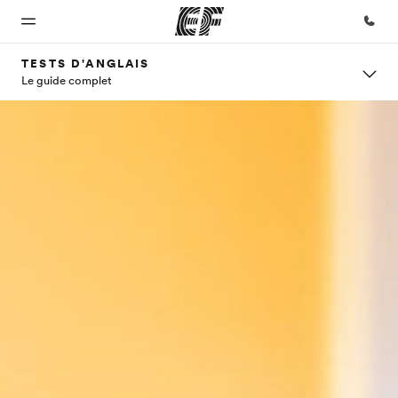
TESTS D'ANGLAIS
Le guide complet
Accueil
Programmes
Bureaux
A
EF
propos
recrute
Bienvenue
Nos offres
Trouver un
chez EF
bureau
de
Rejoignez
nos
nous
équipes
Qui
sommes-
nous ?