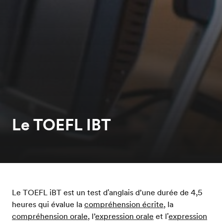
Le TOEFL IBT
Le TOEFL iBT est un test d'anglais d’une durée de 4,5
heures qui évalue la
compréhension écrite
, la
compréhension orale
, l’
expression orale
et l'
expression